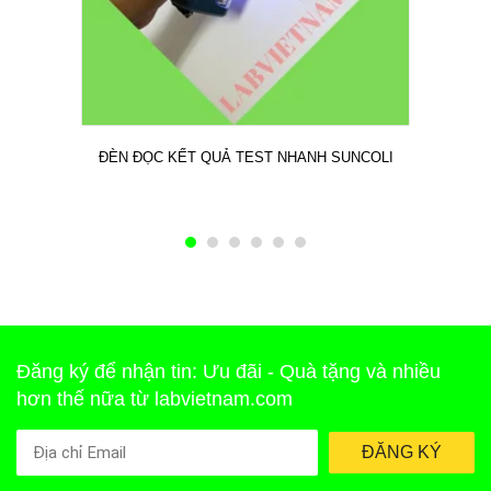
ĐÈN ĐỌC KẾT QUẢ TEST NHANH SUNCOLI
Đăng ký để nhận tin: Ưu đãi - Quà tặng và nhiều
hơn thế nữa từ labvietnam.com
ĐĂNG KÝ