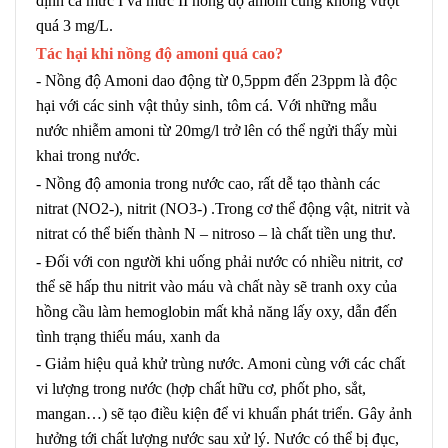
định cả mức I và mức II nồng độ amoni cũng không vượt
quá 3 mg/L.
Tác hại khi nồng độ amoni quá cao?
- Nồng độ Amoni dao động từ 0,5ppm đến 23ppm là độc
hại với các sinh vật thủy sinh, tôm cá.
Với những mẫu
nước nhiễm amoni từ 20mg/l trở lên có thể ngửi thấy mùi
khai trong nước.
- Nồng độ amoni
a
trong nước cao, rất dễ tạo thành các
nitrat (NO2-), nitrit (NO3-)
.
Trong cơ thể động vật, nitrit và
nitrat có thể biến thành N – nitroso – là chất tiền ung thư
.
- Đối với con người khi uống phải nước có nhiều nitrit,
cơ
thể sẽ hấp thu nitrit vào máu và chất này sẽ tranh oxy của
hồng cầu làm hemoglobin mất khả năng lấy oxy, dẫn đến
tình trạng thiếu máu, xanh da
- Giảm hiệu quả khử trùng nước. Amoni cùng với các chất
vi lượng trong nước (hợp chất hữu cơ, phốt pho, sắt,
mangan…) sẽ tạo điều kiện để vi khuẩn phát triển. Gây ảnh
hưởng tới chất lượng nước sau xử lý. Nước có thể bị đục,