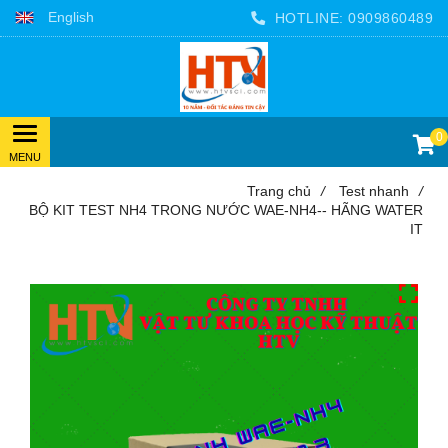
English
HOTLINE:
0909860489
0
Trang chủ
/
Test nhanh
/
BỘ KIT TEST NH4 TRONG NƯỚC WAE-NH4-- HÃNG WATER
IT