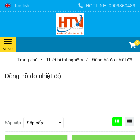
English
HOTLINE:
0909860489
0
Trang chủ
/
Thiết bị thí nghiệm
/
Đồng hồ đo nhiệt độ
Đồng hồ đo nhiệt độ
Kiểm tra nhiệt độ với các loại Nhiệt kế cơ, hay nhiệt kế
đồng hồ. Các loại nhiệt kế cơ được sử dụng đo nhiệt độ
nước, sữa, thực phẩm, thức ăn, tủ lạnh tủ mát và kho
hàng.
Sắp xếp: