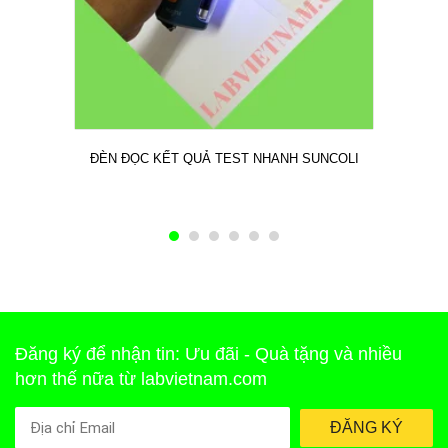
ĐÈN ĐỌC KẾT QUẢ TEST NHANH SUNCOLI
Đăng ký để nhận tin: Ưu đãi - Quà tặng và nhiều
hơn thế nữa từ labvietnam.com
ĐĂNG KÝ