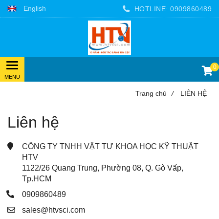
English
HOTLINE:
0909860489
0
Trang chủ
/
LIÊN HỆ
Liên hệ
CÔNG TY TNHH VẬT TƯ KHOA HỌC KỸ THUẬT
HTV
1122/26 Quang Trung, Phường 08, Q. Gò Vấp,
Tp.HCM
0909860489
sales@htvsci.com