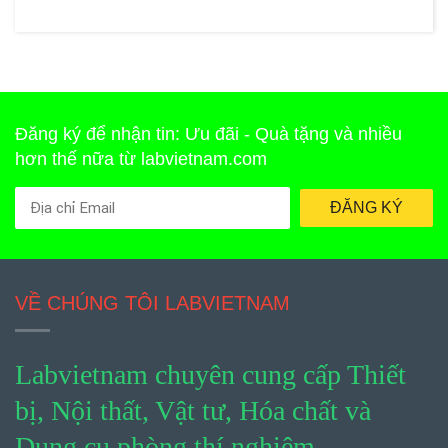
Đăng ký để nhận tin: Ưu đãi - Quà tặng và nhiều
hơn thế nữa từ labvietnam.com
ĐĂNG KÝ
VỀ CHÚNG TÔI LABVIETNAM
Labvietnam chuyên cung cấp Thiết
bị, Nội thất, Vật tư, Hóa chất và
Dụng cụ phòng thí nghiệm.