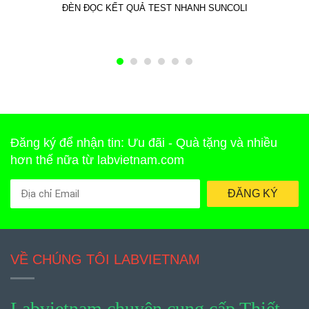
ĐÈN ĐỌC KẾT QUẢ TEST NHANH SUNCOLI
Đăng ký để nhận tin: Ưu đãi - Quà tặng và nhiều
hơn thế nữa từ labvietnam.com
ĐĂNG KÝ
VỀ CHÚNG TÔI LABVIETNAM
Labvietnam chuyên cung cấp Thiết