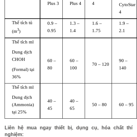
Plus 3
Plus 4
4
CytoStar
4
Thể tích tủ
0.9 –
1.3 –
1.6 –
1.9 –
3
0.95
1.4
1.75
2.1
(m
)
Thể tích ml
Dung dịch
CHOH
60 –
60 –
90 –
70 – 120
80
100
140
(Formal) tại
36%
Thể tích ml
Dung dịch
40 –
40 –
(Ammonia)
50 – 80
60 – 95
45
65
tại 25%
Liên hệ mua ngay thiết bị, dụng cụ, hóa chất thí
nghiệm
: