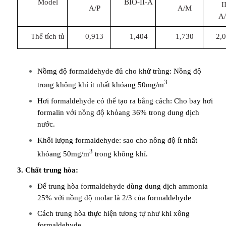
Model
BIO-II-A
I
A/P
A/M
A
Thể tích tủ
0,913
1,404
1,730
2,
Nồmg độ formaldehyde đủ cho khử trùng: Nồng độ
3
trong không khí ít nhất khỏang 50mg/m
Hơi formaldehyde có thể tạo ra bằng cách: Cho bay hơi
formalin với nồng độ khỏang 36% trong dung dịch
nước.
Khối lượng formaldehyde: sao cho nồng độ ít nhất
3
khỏang 50mg/m
trong không khí.
3. Chất trung hòa:
Để trung hòa formaldehyde dùng dung dịch ammonia
25% với nồng độ molar là 2/3 của formaldehyde
Cách trung hòa thực hiện tương tự như khi xông
formaldehyde