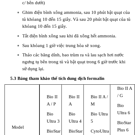
c/ bên dưới)
Ghim điện bình xông ammonia, sau 10 phút bật quạt của
tủ khỏang 10 đến 15 giây. Và sau 20 phút bật quạt của tủ
khỏang 10 đến 15 giây.
Tắt điện bình xông sau khi đã xông hết ammonia.
Sau khỏang 1 giờ việc trung hòa sẽ xong.
Tháo các băng dính, bao trùm ra và lau sạch hơi nước
ngưng tụ bên trong tủ và bật quạt trong 6 giờ trước khi
sử dụng lại.
5.3 Bảng tham khảo thể tích dung dịch formalin
Bio II A
/ G
Bio II
Bio II
Bio II A /
A / P
A
M
Bio
Ultra 6
Bio
Bio
Bio Ultra
Ultra 3
Ultra 4
5
BioStar
Model
Plus 6
BioStar
BioStar
CytoUltra