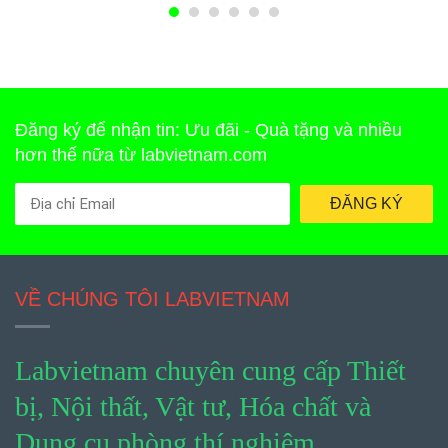
Đăng ký để nhận tin: Ưu đãi - Quà tặng và nhiều
hơn thế nữa từ labvietnam.com
ĐĂNG KÝ
VỀ CHÚNG TÔI LABVIETNAM
Labvietnam chuyên cung cấp Thiết
bị, Nội thất, Vật tư, Hóa chất và
Dụng cụ phòng thí nghiệm.