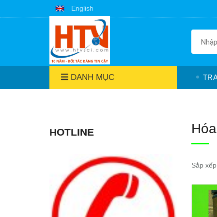
English
DANH MỤC
TR
Hóa
HOTLINE
Sắp xếp