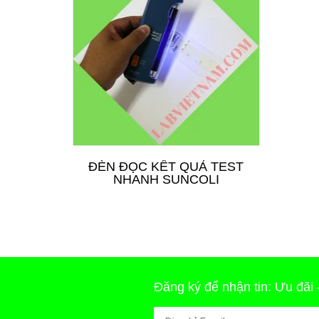
ĐÈN ĐỌC KẾT QUẢ TEST
TE
NHANH SUNCOLI
TR
TH
Đăng ký để nhận tin: Ưu đãi