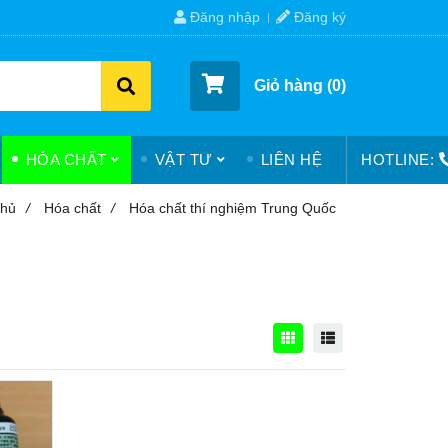
Đăng nhập
Đăng ký
Giỏ hàng (
0
)
HÓA CHẤT
VẬT TƯ
LIÊN HỆ
HOTLINE:
chủ
/
Hóa chất
/
Hóa chất thí nghiệm Trung Quốc