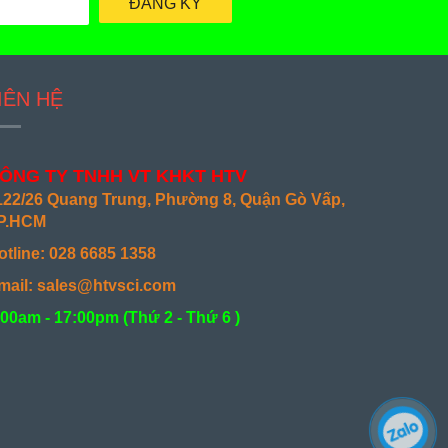
ĐĂNG KÝ
IÊN HỆ
ÔNG TY TNHH VT KHKT HTV
122/26 Quang Trung, Phường 8, Quận Gò Vấp,
P.HCM
otline: 028 6685 1358
mail: sales@htvsci.com
:00am - 17:00pm (
Thứ 2 - Thứ 6 )