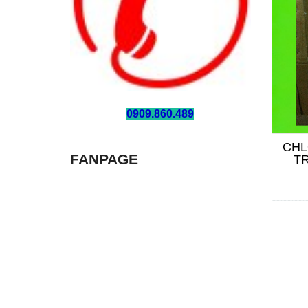
HOTLINE:
0909.860.489
CHL
FANPAGE
T