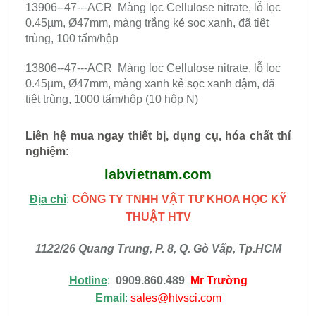
13906--47---ACR Màng lọc Cellulose nitrate, lỗ lọc
0.45µm, Ø47mm, màng trắng kẻ sọc xanh, đã tiệt
trùng, 100 tấm/hộp
13806--47---ACR Màng lọc Cellulose nitrate, lỗ lọc
0.45µm, Ø47mm, màng xanh kẻ sọc xanh đậm, đã
tiệt trùng, 1000 tấm/hộp (10 hộp N)
Liên hệ mua ngay thiết bị, dụng cụ, hóa chất thí
nghiệm
:
labvietnam.com
Địa chỉ
:
CÔNG TY TNHH VẬT TƯ KHOA HỌC KỸ
THUẬT HTV
1122/26 Quang Trung, P. 8, Q. Gò Vấp, Tp.HCM
Hotline
:
0909.860.489
Mr Trường
Email
:
sales@htvsci.com