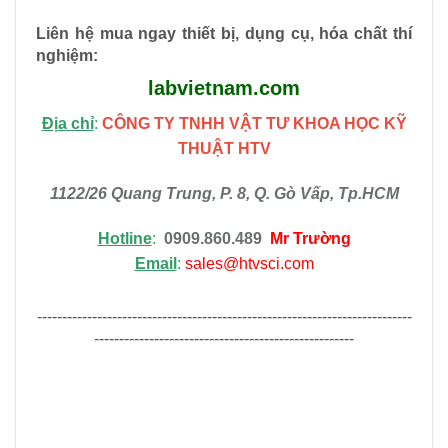
Liên hệ mua ngay thiết bị, dụng cụ, hóa chất thí
nghiệm
:
labvietnam.com
Địa chỉ
:
CÔNG TY TNHH VẬT TƯ KHOA HỌC KỸ
THUẬT HTV
1122/26 Quang Trung, P. 8, Q. Gò Vấp, Tp.HCM
Hotline
:
0909.860.489
Mr Trường
Email
:
sales@htvsci.com
---------------------------------------------------------------------------
----------------------------------------------------