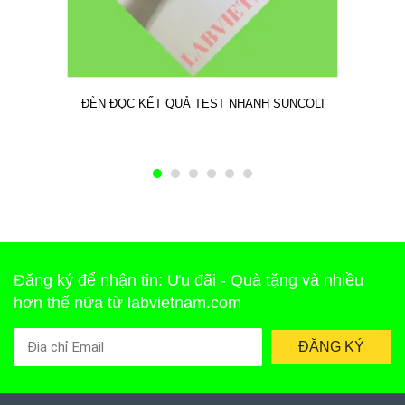
ĐÈN ĐỌC KẾT QUẢ TEST NHANH SUNCOLI
Đăng ký để nhận tin: Ưu đãi - Quà tặng và nhiều
hơn thế nữa từ labvietnam.com
ĐĂNG KÝ