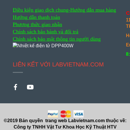
Điều kiện giao dịch chung-
Hướng dẫn mua hàng
C
Hướng dẫn thanh toán
1
Phương thức giao nhận
T
Chính sách bảo hành và đổi trả
H
Chính sách bảo mật thông tin người dùng
E
8
LIÊN KẾT VỚI LABVIETNAM.COM
©2019 Bản quyền trang web Labvietnam.com thuộc về:
Công ty TNHH Vật Tư Khoa Học Kỹ Thuật HTV