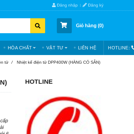
Đăng nhập
Đăng ký
Giỏ hàng (
0
)
HÓA CHẤT
VẬT TƯ
LIÊN HỆ
HOTLINE:
ện tử
/
Nhiệt kế điện tử DPP400W (HÀNG CÓ SẴN)
HOTLINE
N)
 cấp
ài
ới 6