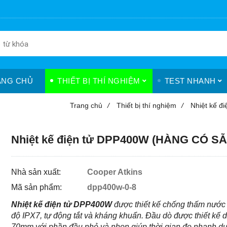
ANG CHỦ
THIẾT BỊ THÍ NGHIỆM
TEST NHANH
Trang chủ
/
Thiết bị thí nghiệm
/
Nhiệt kế đi
Nhiệt kế điện tử DPP400W (HÀNG CÓ SẴ
Nhà sản xuất:
Cooper Atkins
Mã sản phẩm:
dpp400w-0-8
Nhiệt kế điện tử DPP400W
được thiết kế chống thấm nước
độ IPX7, tự động tắt và kháng khuẩn. Đầu dò được thiết kế d
70mm với phần đầu nhỏ và nhọn giúp thời gian đo nhanh dư