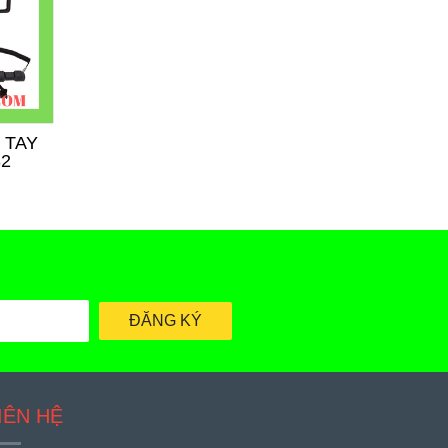
 TAY
ĐỒNG HỒ ĐO NHIỆT
ĐỒNG HỒ ĐO NH
32
ĐỘ ĐIỆN TỬ T158
ĐỘ ĐIỆN TỬ DM
ĐĂNG KÝ
IÊN HỆ