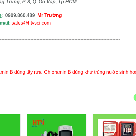
g Trung, P. 8, Q. Gò Vấp, Tp.HCM
e
:
0909.860.489
Mr Trường
mail
:
sales@htvsci.com
--------------------------------------------------------------------------------
min B dùng tẩy rửa
,
Chloramin B dùng khử trùng nước sinh ho