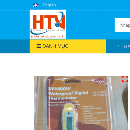
English
DANH MỤC
TR