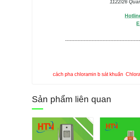
1122/26 Quan
Hotlin
E
-----------------------------------------------
Tags :
cách pha chloramin b sát khuẩn
,
Chlora
Sản phẩm liên quan