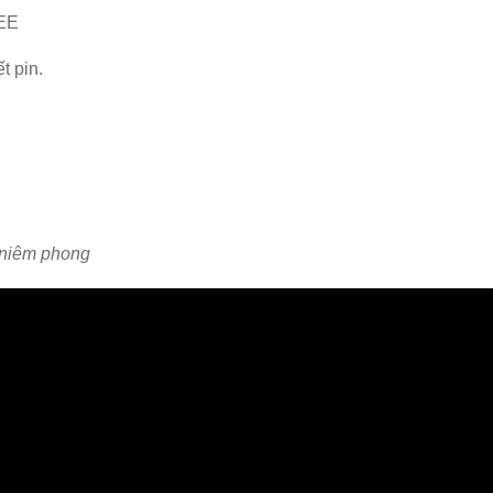
EEE
t pin.
 niêm phong