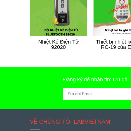
Nhiệt Kế Điện Tử
Thiết bị nhiệt k
92020
RC-19 của El
Đăng ký để nhận tin: Ưu đãi
VỀ CHÚNG TÔI LABVIETNAM