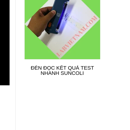
ĐÈN ĐỌC KẾT QUẢ TEST
TEST
NHANH SUNCOLI
TRON
THẢI