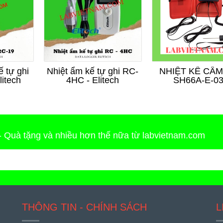
ế tự ghi
Nhiệt ẩm kế tự ghi RC-
NHIỆT KẾ CẦM
itech
4HC - Elitech
SH66A-E-0
 - Quà tặng và nhiều hơn thế nữa từ labvietnam.com
THÔNG TIN - CHÍNH SÁCH
L