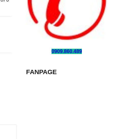
HOTLINE:
0909.860.489
FANPAGE