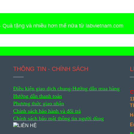
 - Quà tặng và nhiều hơn thế nữa từ labvietnam.com
THÔNG TIN - CHÍNH SÁCH
L
Điều kiện giao dịch chung-
Hướng dẫn mua hàng
C
Hướng dẫn thanh toán
1
Phương thức giao nhận
T
Chính sách bảo hành và đổi trả
H
Chính sách bảo mật thông tin người dùng
E