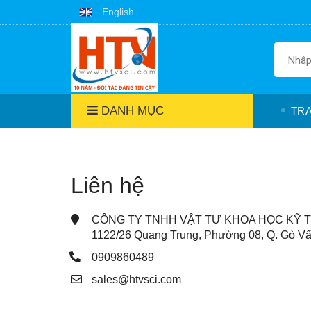
English
DANH MỤC
TR
Liên hệ
CÔNG TY TNHH VẬT TƯ KHOA HỌC KỸ 
1122/26 Quang Trung, Phường 08, Q. Gò V
0909860489
sales@htvsci.com