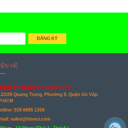
ĐĂNG KÝ
IÊN HỆ
ÔNG TY TNHH VT KHKT HTV
122/26 Quang Trung, Phường 8, Quận Gò Vấp,
P.HCM
otline: 028 6685 1358
mail: sales@htvsci.com