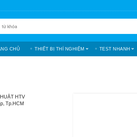
ANG CHỦ
THIẾT BỊ THÍ NGHIỆM
TEST NHANH
THUẬT HTV
ấp, Tp.HCM