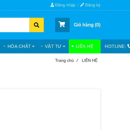
Đăng nhập
Đăng ký
Giỏ hàng (
0
)
HÓA CHẤT
VẬT TƯ
LIÊN HỆ
HOTLINE:
Trang chủ
/
LIÊN HỆ