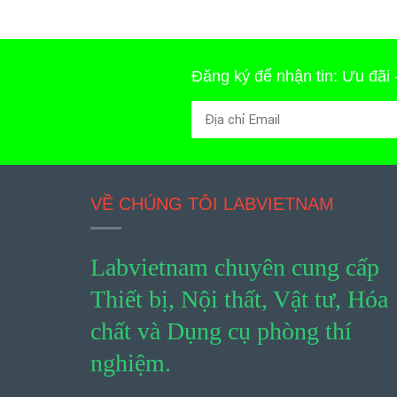
Đăng ký để nhận tin: Ưu đãi
VỀ CHÚNG TÔI LABVIETNAM
Labvietnam chuyên cung cấp
Thiết bị, Nội thất, Vật tư, Hóa
chất và Dụng cụ phòng thí
nghiệm.